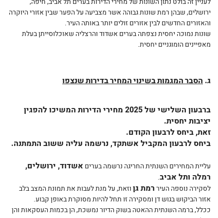
לעניין זה בולט נתון השונות של מחירי הדירות בערים תל אביב, חיפה,
ירושלים, שבהן רמת שונות גבוהה אשר מצביעה על הפער שבין אזורי היוקרה
והאזורים החדשים לבין אזורים זולים יותר באותה העיר.
שונות נמוכה יחסית נצפתה בערים אשדוד והרצליה שאוכלוסייתן בעלת
מאפיינים הומוגניים יחסית.
ג.
הסבר
המגמות
בשינוי
המחיר
בדירות
שנצפו
ברבעון השלישי של 2025 מחירי הדירות המשיכו להפגין
יציבות יחסית.
זאת, ביחס לרבעון הקודם.
ביחס לרבעון המקביל אשתקד, נרשמה עליה ששוב התמתנה.
אשדוד, ירושלים,
עליית המחירים השנתית החריגה נרשמה בערים
רמלה ותל אביב
.
רמת גן
לסקירה נוספה העיר
וזאת, על מנת לעבות את תמונת המצב בלב
אזור הביקוש בגוש דן ומסקירה זו תחל להיות מסוקרת באופן קבוע.
ככלל, ברמה השנתית ההאטה בשוק הדיור נמשכת, הן בכמות העסקאות והן