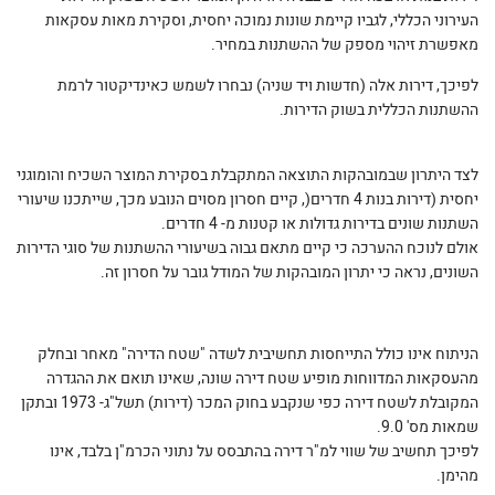
העירוני הכללי, לגביו קיימת שונות נמוכה יחסית, וסקירת מאות עסקאות
מאפשרת זיהוי מספק של ההשתנות במחיר.
לפיכך, דירות אלה (חדשות ויד שניה) נבחרו לשמש כאינדיקטור לרמת
ההשתנות הכללית בשוק הדירות.
לצד היתרון שבמובהקות התוצאה המתקבלת בסקירת המוצר השכיח והומוגני
יחסית (דירות בנות 4 חדרים(, קיים חסרון מסוים הנובע מכך, שייתכנו שיעורי
השתנות שונים בדירות גדולות או קטנות מ- 4 חדרים.
אולם לנוכח ההערכה כי קיים מתאם גבוה בשיעורי ההשתנות של סוגי הדירות
השונים, נראה כי יתרון המובהקות של המודל גובר על חסרון זה.
הניתוח אינו כולל התייחסות תחשיבית לשדה "שטח הדירה" מאחר ובחלק
מהעסקאות המדווחות מופיע שטח דירה שונה, שאינו תואם את ההגדרה
המקובלת לשטח דירה כפי שנקבע בחוק המכר (דירות) תשל"ג- 1973 ובתקן
שמאות מס' 9.0.
לפיכך תחשיב של שווי למ"ר דירה בהתבסס על נתוני הכרמ"ן בלבד, אינו
מהימן.