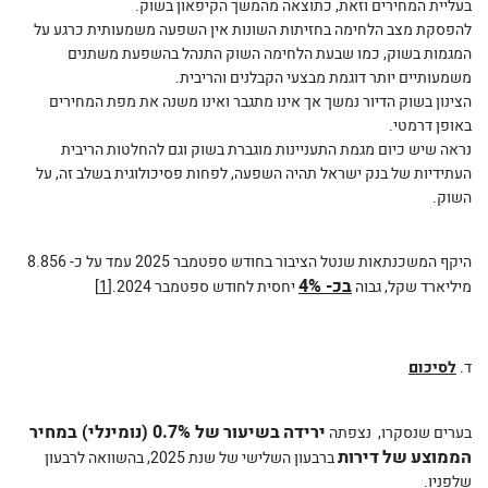
בעליית המחירים וזאת, כתוצאה מהמשך הקיפאון בשוק.
להפסקת מצב הלחימה בחזיתות השונות אין השפעה משמעותית כרגע על
המגמות בשוק, כמו שבעת הלחימה השוק התנהל בהשפעת משתנים
משמעותיים יותר דוגמת מבצעי הקבלנים והריבית.
הצינון בשוק הדיור נמשך אך אינו מתגבר ואינו משנה את מפת המחירים
באופן דרמטי.
נראה שיש כיום מגמת התעניינות מוגברת בשוק וגם להחלטות הריבית
העתידיות של בנק ישראל תהיה השפעה, לפחות פסיכולוגית בשלב זה, על
השוק.
היקף המשכנתאות שנטל הציבור בחודש ספטמבר 2025 עמד על כ- 8.856
בכ- 4%
מיליארד שקל, גבוה
יחסית לחודש ספטמבר 2024.
[1]
ד.
לסיכום
ירידה
בשיעור
של 0.7% (נומינלי) במחיר
בערים שנסקרו, נצפתה
הממוצע
של
דירות
ברבעון השלישי של שנת 2025, בהשוואה לרבעון
שלפניו.