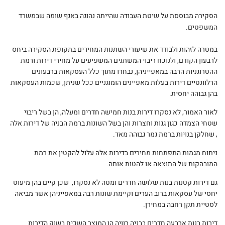
הסקירה מבוססת על שיטת העבודה שהייתה נהוגה באגף שומה שבמשרד
המשפטים.
במטרה לזהות ולבודד את שיעורי השתנות המחירים בתקופת הסקירה ביחס
לרבעון הקודם, ולנוכח ריבוי המשתנים המשפיעים על מחירי דירות ורמת
ההטרוגניות הרבה במאפייניהן, נבחרו מתוך כלל העסקאות ברבעונים
הרלוונטיים דירות בעלות מאפיינים הומוגניים ככל שניתן, שכמות העסקאות
בהן גבוהה יחסית.
לאור האמור, לא נסקרו דירות בנות חמישה חדרים ומעלה, הן בשל ריבוי
שטחי הצמדה כגון גגות וחצרות והן בשל השונות ברמת הבניה של דירות אלה
, שחלקן בנויות ברמת גמר גבוהה מאד.
ניתוח מגמות התפתחות מחירים בדירות אלה עלול להקטין את רמת
המובהקות של התוצאה או להטות אותה.
גם דירות קטנות בנות שלושה חדרים ומטה לא נסקרו, שכן קיים בהן מיעוט
יחסי של עסקאות ברוב הערים וקיימת שונות רבה במאפייניהן אשר מביאה
לסטיית תקן רחבה במחירן.
דירות בנות ארבעה חדרים בבניה רוויה הן המוצר השכיח בשוק הדירות