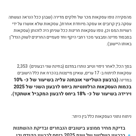
מהסקירה נופו עסקאות מכר של חלקים מדירה (שבהן ככל הנראה נעשתה
עסקה בין קרובים או עסקה מיוחדת אחרת(, עסקאות שלא אושרו על ידי
רשויות המס וכן, נופו עסקאות חריגות ככל שניתן היה לזהותן (עסקאות
בסבסוד מדינה ומבצעי מכר רחבי היקף וחד פעמיים החריגים לשוק הנדל"ן
באותו היישוב).
בסך הכל, לאחר ניפוי וטיוב נותרו במדגם (בחינת שני רבעונים) 2,353
עסקאות לניתוח ב- 17 ערים, שאינן מייצגות בהכרח את כלל הישובים
(ברבעון השלישי אובחנה עליה בשיעור של כ- 10%
במדינה
בכמות העסקאות הרלוונטיות ביחס לרבעון השני של 2025
וירידה בשיעור של כ- 18% ביחס לרבעון המקביל אשתקד).
ניתוח נתוני העסקאות כלל בין היתר:
בדיקת מחיר ממוצע בישובים הנבחרים ובדיקת ההשתנות
ברבעון השלישי של שנת 2025 ביחס לרבעון הקודם וכן,